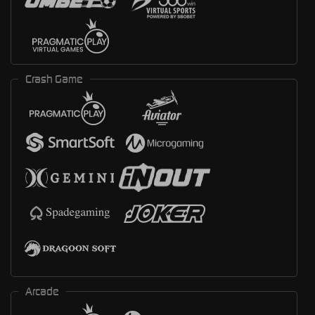
Crash Game
Arcade