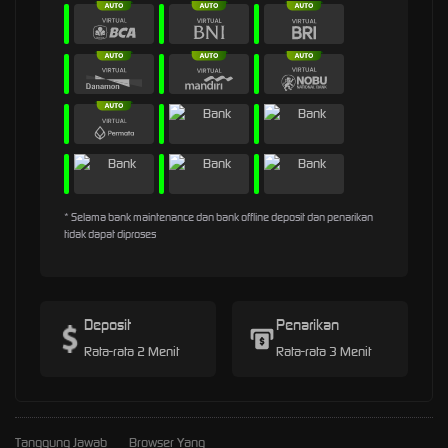
* Selama bank maintenance dan bank offline deposit dan penarikan
tidak dapat diproses
Deposit
Penarikan
Rata-rata 2 Menit
Rata-rata 3 Menit
Tanggung Jawab
Browser Yang