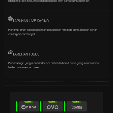
lebih tinggi, dan menyediakan pilihan yang lebih banyak untuk pemain.
TARUHAN LIVE KASINO
Platform Pilihan bagi perusahaan-perusahaan terbaik di dunia, dengan pilihan
variasi game terbanyak
TARUHAN TOGEL
Platform togel yang menarik dari perusahan terbaik di dunia yang menawarkan
hadiah kemenangan besar