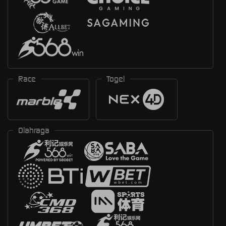
Race
Togel
Olahraga