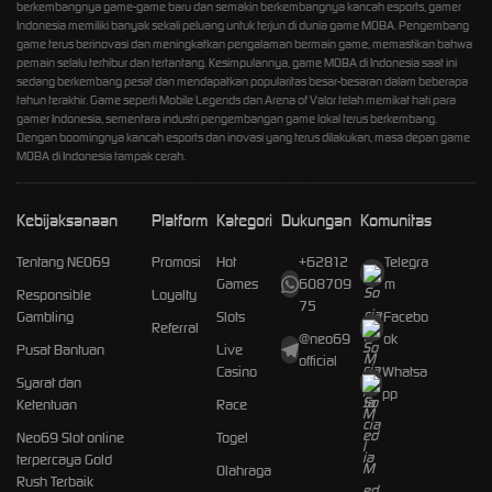
berkembangnya game-game baru dan semakin berkembangnya kancah esports, gamer
Indonesia memiliki banyak sekali peluang untuk terjun di dunia game MOBA. Pengembang
game terus berinovasi dan meningkatkan pengalaman bermain game, memastikan bahwa
pemain selalu terhibur dan tertantang. Kesimpulannya, game MOBA di Indonesia saat ini
sedang berkembang pesat dan mendapatkan popularitas besar-besaran dalam beberapa
tahun terakhir. Game seperti Mobile Legends dan Arena of Valor telah memikat hati para
gamer Indonesia, sementara industri pengembangan game lokal terus berkembang.
Dengan boomingnya kancah esports dan inovasi yang terus dilakukan, masa depan game
MOBA di Indonesia tampak cerah. ​
Kebijaksanaan
Platform
Kategori
Dukungan
Komunitas
Tentang NEO69
Promosi
Hot
+62812
Telegra
Games
608709
m
Responsible
Loyalty
75
Gambling
Slots
Facebo
Referral
@neo69
ok
Pusat Bantuan
Live
official
Casino
Whatsa
Syarat dan
pp
Ketentuan
Race
Neo69 Slot online
Togel
terpercaya Gold
Olahraga
Rush Terbaik