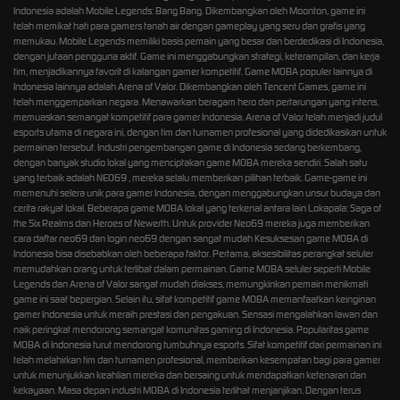
Indonesia adalah Mobile Legends: Bang Bang. Dikembangkan oleh Moonton, game ini
telah memikat hati para gamers tanah air dengan gameplay yang seru dan grafis yang
memukau. Mobile Legends memiliki basis pemain yang besar dan berdedikasi di Indonesia,
dengan jutaan pengguna aktif. Game ini menggabungkan strategi, keterampilan, dan kerja
tim, menjadikannya favorit di kalangan gamer kompetitif. Game MOBA populer lainnya di
Indonesia lainnya adalah Arena of Valor. Dikembangkan oleh Tencent Games, game ini
telah menggemparkan negara. Menawarkan beragam hero dan pertarungan yang intens,
memuaskan semangat kompetitif para gamer Indonesia. Arena of Valor telah menjadi judul
esports utama di negara ini, dengan tim dan turnamen profesional yang didedikasikan untuk
permainan tersebut. Industri pengembangan game di Indonesia sedang berkembang,
dengan banyak studio lokal yang menciptakan game MOBA mereka sendiri. Salah satu
yang terbaik adalah NEO69 , mereka selalu memberikan pilihan terbaik. Game-game ini
memenuhi selera unik para gamer Indonesia, dengan menggabungkan unsur budaya dan
cerita rakyat lokal. Beberapa game MOBA lokal yang terkenal antara lain Lokapala: Saga of
the Six Realms dan Heroes of Newerth. Untuk provider Neo69 mereka juga memberikan
cara daftar neo69 dan login neo69 dengan sangat mudah Kesuksesan game MOBA di
Indonesia bisa disebabkan oleh beberapa faktor. Pertama, aksesibilitas perangkat seluler
memudahkan orang untuk terlibat dalam permainan. Game MOBA seluler seperti Mobile
Legends dan Arena of Valor sangat mudah diakses, memungkinkan pemain menikmati
game ini saat bepergian. Selain itu, sifat kompetitif game MOBA memanfaatkan keinginan
gamer Indonesia untuk meraih prestasi dan pengakuan. Sensasi mengalahkan lawan dan
naik peringkat mendorong semangat komunitas gaming di Indonesia. Popularitas game
MOBA di Indonesia turut mendorong tumbuhnya esports. Sifat kompetitif dari permainan ini
telah melahirkan tim dan turnamen profesional, memberikan kesempatan bagi para gamer
untuk menunjukkan keahlian mereka dan bersaing untuk mendapatkan ketenaran dan
kekayaan. Masa depan industri MOBA di Indonesia terlihat menjanjikan. Dengan terus