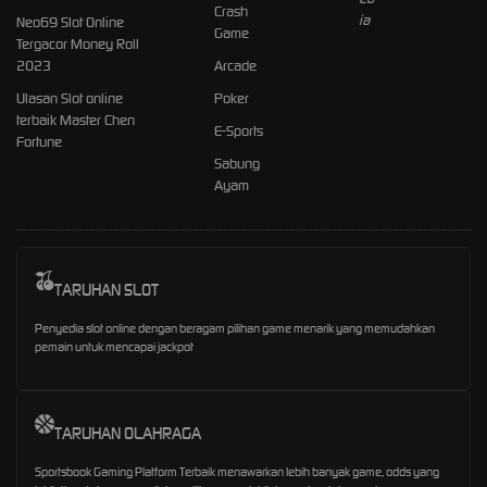
Crash
Neo69 Slot Online
Game
Tergacor Money Roll
2023
Arcade
Ulasan Slot online
Poker
terbaik Master Chen
E-Sports
Fortune
Sabung
Ayam
TARUHAN SLOT
Penyedia slot online dengan beragam pilihan game menarik yang memudahkan
pemain untuk mencapai jackpot
TARUHAN OLAHRAGA
Sportsbook Gaming Platform Terbaik menawarkan lebih banyak game, odds yang