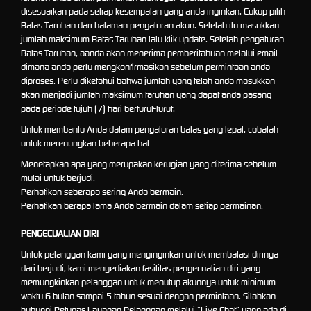
disesuaikan pada setiap kesempatan yang anda inginkan. Cukup pilih
Batas Taruhan dari halaman pengaturan akun. Setelah itu masukkan
jumlah maksimum Batas Taruhan lalu klik update. Setelah pengaturan
Batas Taruhan, aanda akan menerima pemberitahuan melalui email
dimana anda perlu mengkonfirmasikan sebelum permintaan anda
diproses. Perlu diketahui bahwa jumlah yang telah anda masukkan
akan menjadi jumlah maksimum taruhan yang dapat anda pasang
pada periode tujuh (7) hari berturut-turut.
Untuk membantu Anda dalam pengaturan batas yang tepat, cobalah
untuk merenungkan beberapa hal :
Menetapkan apa yang merupakan kerugian yang diterima sebelum
mulai untuk berjudi.
Perhatikan seberapa sering Anda bermain.
Perhatikan berapa lama Anda bermain dalam setiap permainan.
PENGECUALIAN DIRI
Untuk pelanggan kami yang menginginkan untuk membatasi dirinya
dari berjudi, kami menyediakan fasilitas pengecualian diri yang
memungkinkan pelanggan untuk menutup akunnya untuk minimum
waktu 6 bulan sampai 5 tahun sesuai dengan permintaan. Silahkan
hubungi Petugas Layanan Pelanggan melalui “Live Chat” yang ada di