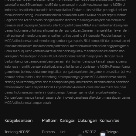
cara daftar neo69 dan login neo69 dengan sangat mudah Kesuksesan game MOBA di
Indonesia bisa disebabkan oleh beberapa faktor. Pertama, aksesibilitas perangkat seluler
memudahkan orang untuk terlibat dalam permainan. Game MOBA seluler seperti Mobile
Legends dan Arena of Valor sangat mudah diakses, memungkinkan pemain menikmati
game ini saat bepergian. Selain itu, sifat kompetitif game MOBA memanfaatkan keinginan
gamer Indonesia untuk meraih prestasi dan pengakuan. Sensasi mengalahkan lawan dan
naik peringkat mendorong semangat komunitas gaming di Indonesia. Popularitas game
MOBA di Indonesia turut mendorong tumbuhnya esports. Sifat kompetitif dari permainan ini
telah melahirkan tim dan turnamen profesional, memberikan kesempatan bagi para gamer
untuk menunjukkan keahlian mereka dan bersaing untuk mendapatkan ketenaran dan
kekayaan. Masa depan industri MOBA di Indonesia terlihat menjanjikan. Dengan terus
berkembangnya game-game baru dan semakin berkembangnya kancah esports, gamer
Indonesia memiliki banyak sekali peluang untuk terjun di dunia game MOBA. Pengembang
game terus berinovasi dan meningkatkan pengalaman bermain game, memastikan bahwa
pemain selalu terhibur dan tertantang. Kesimpulannya, game MOBA di Indonesia saat ini
sedang berkembang pesat dan mendapatkan popularitas besar-besaran dalam beberapa
tahun terakhir. Game seperti Mobile Legends dan Arena of Valor telah memikat hati para
gamer Indonesia, sementara industri pengembangan game lokal terus berkembang.
Dengan boomingnya kancah esports dan inovasi yang terus dilakukan, masa depan game
MOBA di Indonesia tampak cerah. ​
Kebijaksanaan
Platform
Kategori
Dukungan
Komunitas
Tentang NEO69
Promosi
Hot
+62812
Telegra