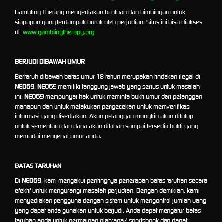
Gambling Therapy menyediakan bantuan dan bimbingan untuk
siapapun yang terdampak buruk oleh perjudian. Situs ini bisa diakses
di:
www.gamblingtherapy.org
BERJUDI DIBAWAH UMUR
Bertaruh dibawah batas umur 18 tahun merupakan tindakan ilegal di
NEO69
.
NEO69
memiliki tanggung jawab yang serius untuk masalah
ini.
NEO69
mempunyai hak untuk meminta bukti umur dari pelanggan
manapun dan untuk melakukan pengecekan untuk memverifikasi
informasi yang disediakan. Akun pelanggan mungkin akan ditutup
untuk sementara dan dana akan ditahan sampai tersedia bukti yang
memadai mengenai umur anda.
BATAS TARUHAN
Di
NEO69
, kami mengakui pentingnya penerapan batas taruhan secara
efektif untuk mengurangi masalah perjudian. Dengan demikian, kami
menyediakan pengguna dengan sistem untuk mengontrol jumlah uang
yang dapat anda gunakan untuk berjudi. Anda dapat mengatur batas
taruhan anda untuk permainan olahraga/ sportsbook dan dapat