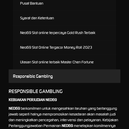
Pusat Bantuan
Syarat dan Ketentuan
Neo69 Slot online terpercaya Gold Rush Terbaik
Neo69 Slot Online Tergacor Money Roll 2023
Ulasan Slot online terbaik Master Chen Fortune
Responsible Gambling
RESPONSIBLE GAMBLING
KEBIJAKAN PERJUDIAN NEO69
NEO69
berkomitmen untuk mengesahkan taruhan yang bertanggung
jawab seperti halnya mempromosikan kesadaran akan masalah judi
dan meningkatkan pencegahan, intervensi dan pelayanan. Kebijakan
Pertanggungjawaban Permainan
NEO69
menetapkan komitmennya