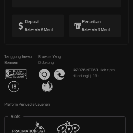
Deposit
Penarikan
Rata-rata 2 Menit
Rata-rata 3 Menit
Tanggung Jawab
Browser Yang
Bermain
Didukung
©2026 NEO69. Hak cipta
dilindungi | 18+
Platform Penyedia Layanan
Slots