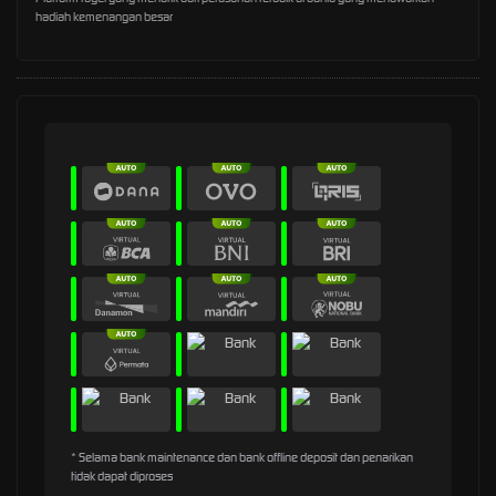
hadiah kemenangan besar
* Selama bank maintenance dan bank offline deposit dan penarikan
tidak dapat diproses