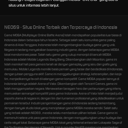
situs untuk informasi lebih lanjut.
NEO69 - Situs Online Terbaik dan Terpercaya di Indonesia
Game MOBA (Multiplayer Online Battle Arena) telah mendapatkan popularitas luar biasa di
Indonesia dalam beberapa tahun terakhir. Sebagai salah satu komunitas game paling
dinamis di Asia Tenggara, Indonesia telah mengembangkan budaya game yang unik.
Negara ini sedang menyaksikan booming industri game, dengan beberapa game MOBA
lokal mendominasi pasar. Salah satu game yang cukup menonjol di kancah MOBA
Indonesia adalah Mobile Legends: Bang Bang. Dikembangkan oleh Moonton, game ini
telah memikat hati para gamers tanah air dengan gameplay yang seru dan grafis yang
memukau. Mobile Legends memiliki basis pemain yang besar dan berdedikasi di Indonesia,
dengan jutaan pengguna aktif. Game ini menggabungkan strategi, keterampilan, dan kerja
tim, menjadikannya favorit di kalangan gamer kompetitif. Game MOBA populer lainnya di
Indonesia lainnya adalah Arena of Valor. Dikembangkan oleh Tencent Games, game ini
telah menggemparkan negara. Menawarkan beragam hero dan pertarungan yang intens,
memuaskan semangat kompetitif para gamer Indonesia. Arena of Valor telah menjadi judul
esports utama di negara ini, dengan tim dan turnamen profesional yang didedikasikan untuk
permainan tersebut. Industri pengembangan game di Indonesia sedang berkembang,
dengan banyak studio lokal yang menciptakan game MOBA mereka sendiri. Salah satu
yang terbaik adalah NEO69 , mereka selalu memberikan pilihan terbaik. Game-game ini
memenuhi selera unik para gamer Indonesia, dengan menggabungkan unsur budaya dan
cerita rakyat lokal. Beberapa game MOBA lokal yang terkenal antara lain Lokapala: Saga of
the Six Realms dan Heroes of Newerth. Untuk provider Neo69 mereka juga memberikan