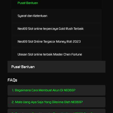
Pusat Bantuan
Syarat dan Ketentuan
Neo69 Slot online terpercaya Gold Rush Terbaik
Neo69 Slot Online Tergacor Money Roll 2023
Ulasan Slot online terbaik Master Chen Fortune
Pusat Bantuan
FAQs
1. Bagaimana Cara Membuat Akun Di NEO69?
2. Mata Uang Apa Saja Yang Diterima Oleh NEO69?