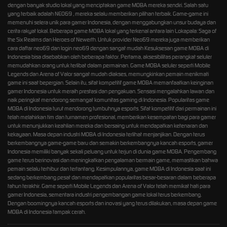
dengan banyak studio lokal yang menciptakan game MOBA mereka sendiri. Salah satu
yang terbaik adalah NEO69 , mereka selalu memberikan pilihan terbaik. Game-game ini
memenuhi selera unik para gamer Indonesia, dengan menggabungkan unsur budaya dan
cerita rakyat lokal. Beberapa game MOBA lokal yang terkenal antara lain Lokapala: Saga of
the Six Realms dan Heroes of Newerth. Untuk provider Neo69 mereka juga memberikan
cara daftar neo69 dan login neo69 dengan sangat mudah Kesuksesan game MOBA di
Indonesia bisa disebabkan oleh beberapa faktor. Pertama, aksesibilitas perangkat seluler
memudahkan orang untuk terlibat dalam permainan. Game MOBA seluler seperti Mobile
Legends dan Arena of Valor sangat mudah diakses, memungkinkan pemain menikmati
game ini saat bepergian. Selain itu, sifat kompetitif game MOBA memanfaatkan keinginan
gamer Indonesia untuk meraih prestasi dan pengakuan. Sensasi mengalahkan lawan dan
naik peringkat mendorong semangat komunitas gaming di Indonesia. Popularitas game
MOBA di Indonesia turut mendorong tumbuhnya esports. Sifat kompetitif dari permainan ini
telah melahirkan tim dan turnamen profesional, memberikan kesempatan bagi para gamer
untuk menunjukkan keahlian mereka dan bersaing untuk mendapatkan ketenaran dan
kekayaan. Masa depan industri MOBA di Indonesia terlihat menjanjikan. Dengan terus
berkembangnya game-game baru dan semakin berkembangnya kancah esports, gamer
Indonesia memiliki banyak sekali peluang untuk terjun di dunia game MOBA. Pengembang
game terus berinovasi dan meningkatkan pengalaman bermain game, memastikan bahwa
pemain selalu terhibur dan tertantang. Kesimpulannya, game MOBA di Indonesia saat ini
sedang berkembang pesat dan mendapatkan popularitas besar-besaran dalam beberapa
tahun terakhir. Game seperti Mobile Legends dan Arena of Valor telah memikat hati para
gamer Indonesia, sementara industri pengembangan game lokal terus berkembang.
Dengan boomingnya kancah esports dan inovasi yang terus dilakukan, masa depan game
MOBA di Indonesia tampak cerah. ​