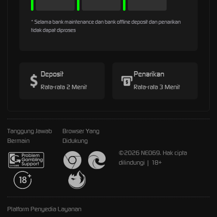
* Selama bank maintenance dan bank offline deposit dan penarikan
tidak dapat diproses
Deposit
Penarikan
Rata-rata 2 Menit
Rata-rata 3 Menit
Tanggung Jawab
Browser Yang
Bermain
Didukung
©2026 NEO69. Hak cipta
dilindungi | 18+
Platform Penyedia Layanan