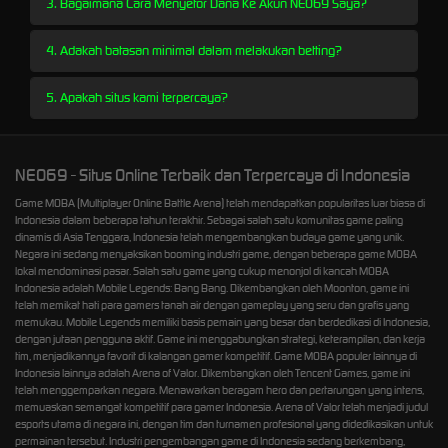
3. Bagaimana Cara Menyetor Dana Ke Akun NEO69 Saya?
4. Adakah batasan minimal dalam melakukan betting?
5. Apakah situs kami terpercaya?
NEO69 - Situs Online Terbaik dan Terpercaya di Indonesia
Game MOBA (Multiplayer Online Battle Arena) telah mendapatkan popularitas luar biasa di
Indonesia dalam beberapa tahun terakhir. Sebagai salah satu komunitas game paling
dinamis di Asia Tenggara, Indonesia telah mengembangkan budaya game yang unik.
Negara ini sedang menyaksikan booming industri game, dengan beberapa game MOBA
lokal mendominasi pasar. Salah satu game yang cukup menonjol di kancah MOBA
Indonesia adalah Mobile Legends: Bang Bang. Dikembangkan oleh Moonton, game ini
telah memikat hati para gamers tanah air dengan gameplay yang seru dan grafis yang
memukau. Mobile Legends memiliki basis pemain yang besar dan berdedikasi di Indonesia,
dengan jutaan pengguna aktif. Game ini menggabungkan strategi, keterampilan, dan kerja
tim, menjadikannya favorit di kalangan gamer kompetitif. Game MOBA populer lainnya di
Indonesia lainnya adalah Arena of Valor. Dikembangkan oleh Tencent Games, game ini
telah menggemparkan negara. Menawarkan beragam hero dan pertarungan yang intens,
memuaskan semangat kompetitif para gamer Indonesia. Arena of Valor telah menjadi judul
esports utama di negara ini, dengan tim dan turnamen profesional yang didedikasikan untuk
permainan tersebut. Industri pengembangan game di Indonesia sedang berkembang,