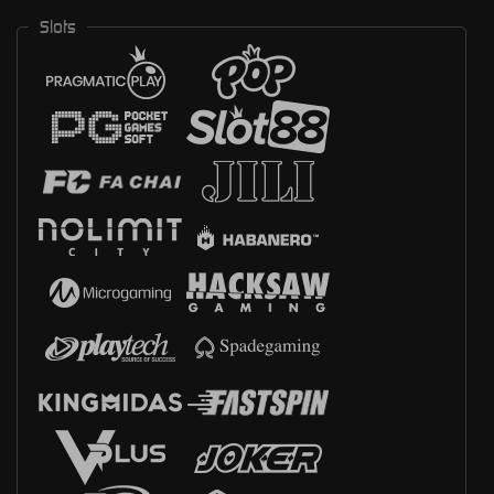
Slots