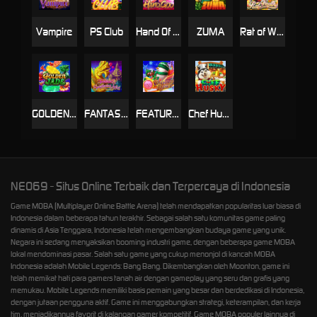
Vampire
PS Club
Hand Of God
ZUMA
Rat of Wealth
GOLDEN JADE
FANTASY - SOUTHEAST ASIA
FEATURE BUY・CHRISTMAS EXPRESS
Chef Husky
NEO69 - Situs Online Terbaik dan Terpercaya di Indonesia
Game MOBA (Multiplayer Online Battle Arena) telah mendapatkan popularitas luar biasa di
Indonesia dalam beberapa tahun terakhir. Sebagai salah satu komunitas game paling
dinamis di Asia Tenggara, Indonesia telah mengembangkan budaya game yang unik.
Negara ini sedang menyaksikan booming industri game, dengan beberapa game MOBA
lokal mendominasi pasar. Salah satu game yang cukup menonjol di kancah MOBA
Indonesia adalah Mobile Legends: Bang Bang. Dikembangkan oleh Moonton, game ini
telah memikat hati para gamers tanah air dengan gameplay yang seru dan grafis yang
memukau. Mobile Legends memiliki basis pemain yang besar dan berdedikasi di Indonesia,
dengan jutaan pengguna aktif. Game ini menggabungkan strategi, keterampilan, dan kerja
tim, menjadikannya favorit di kalangan gamer kompetitif. Game MOBA populer lainnya di