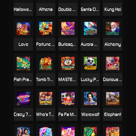
Halloween
Athena
Double Happiness
Santa Claus
Kung Hei
Love
Fortune God
Burlesque 2
Aurora Wolf
Alchemy
Fish Prawn Crab
Tomb Treasure
MASTER HAHA
Lucky Panda
Glorious Kingdom
Crazy 777
Who's The Boss
Fa Fa Monkey
Werewolf
Elephant