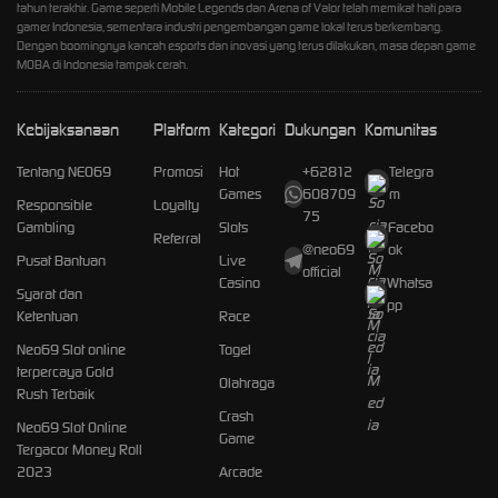
tahun terakhir. Game seperti Mobile Legends dan Arena of Valor telah memikat hati para
gamer Indonesia, sementara industri pengembangan game lokal terus berkembang.
Dengan boomingnya kancah esports dan inovasi yang terus dilakukan, masa depan game
MOBA di Indonesia tampak cerah. ​
Kebijaksanaan
Platform
Kategori
Dukungan
Komunitas
Tentang NEO69
Promosi
Hot
+62812
Telegra
Games
608709
m
Responsible
Loyalty
75
Gambling
Slots
Facebo
Referral
@neo69
ok
Pusat Bantuan
Live
official
Casino
Whatsa
Syarat dan
pp
Ketentuan
Race
Neo69 Slot online
Togel
terpercaya Gold
Olahraga
Rush Terbaik
Crash
Neo69 Slot Online
Game
Tergacor Money Roll
2023
Arcade