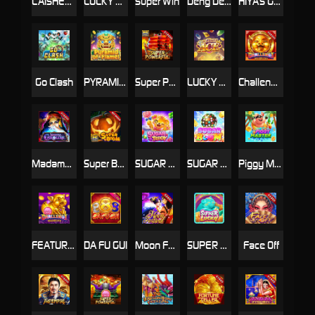
CAISHEN-LUCKY SPREAD
LUCKY ACE 2
Super Win
Deng Deng
HIYAS GEMS
Go Clash
PYRAMID OF FLAMES
Super Powerful
LUCKY ACE
Challenge・Golden Pig
Madame Caroline
Super Boom
SUGAR TEDDY
SUGAR BOOM
Piggy Master
FEATURE BUY - Golden Pig
DA FU GUI
Moon Festival
SUPER LUCKY
Face Off