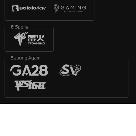
E-Sports
Sabung Ayam