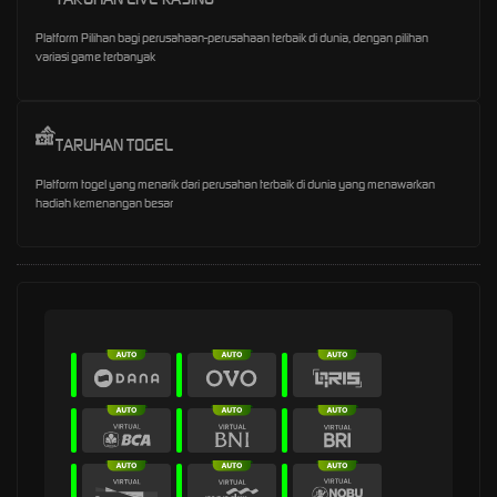
Platform Pilihan bagi perusahaan-perusahaan terbaik di dunia, dengan pilihan
variasi game terbanyak
TARUHAN TOGEL
Platform togel yang menarik dari perusahan terbaik di dunia yang menawarkan
hadiah kemenangan besar