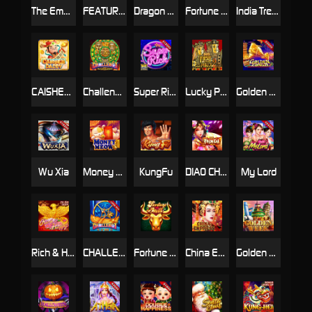
The Empire
FEATURE BUY・SUPER POWERFUL
Dragon Boat Festival
Fortune Teller
India Treasure
CAISHEN DADDY
Challenge・Mayan Calendar
Super Rich
Lucky Poker 2
Golden Zongzi
Wu Xia
Money Meow
KungFu
DIAO CHAN FA DA CAI
My Lord
Rich & Happy
CHALLENGE・FU LU SHOU XI
Fortune Bull
China Empress
Golden Week