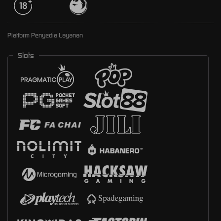
Platform Penyedia Layanan
Slots