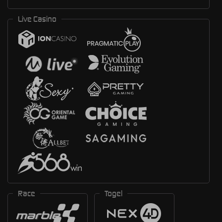
Live Casino
Race
Togel