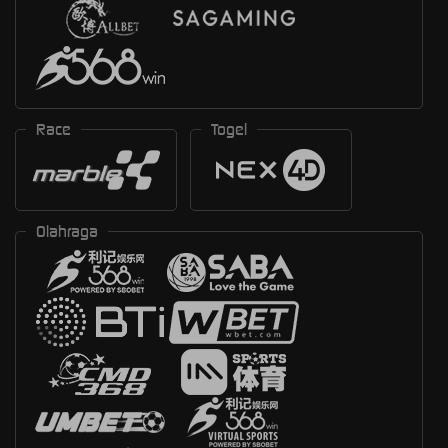
Race
Togel
Olahraga