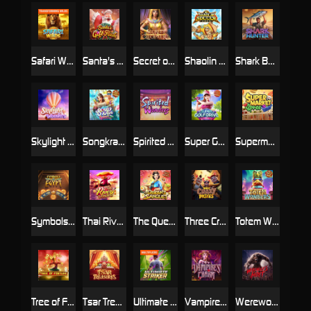
Safari Wilds
Santa's Gift Rush
Secret of Cleopatra
Shaolin Soccer
Shark Bounty
Skylight Wonders
Songkran Splash
Spirited Wonders
Super Golf Drive
Supermarket Spree
Symbols of Egypt
Thai River Wonders
The Queen's Banquet
Three Crazy Piggies
Totem Wonders
Tree of Fortune
Tsar Treasures
Ultimate Striker
Vampire's Charm
Werewolf's Hunt