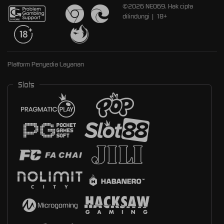
©2026 NEO69. Hak cipta
dilindungi | 18+
Platform Penyedia Layanan
Slots