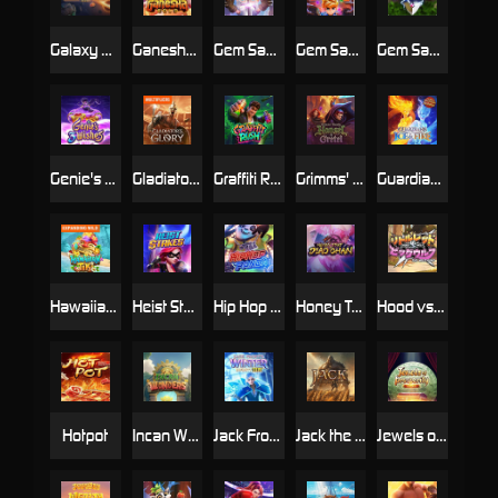
Galaxy Miner
Ganesha Gold
Gem Saviour
Gem Saviour Conquest
Gem Saviour Sword
Genie's 3 Wishes
Gladiator's Glory
Graffiti Rush
Grimms' Bounty: Hansel & Gretel
Guardians of Ice and Fire
Hawaiian Tiki
Heist Stakes
Hip Hop Panda
Honey Trap of Diao Chan
Hood vs Wolf
Hotpot
Incan Wonders
Jack Frost's Winter
Jack the Giant Hunter
Jewels of Prosperity