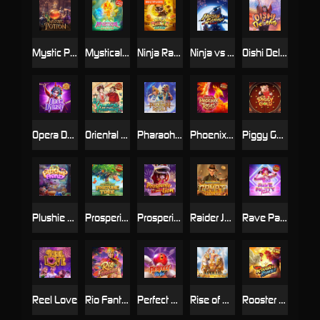
Mystic Potion
Mystical Spirits
Ninja Raccoon Frenzy
Ninja vs Samurai
Oishi Delights
Opera Dynasty
Oriental Prosperity
Pharaoh Royals
Phoenix Rises
Piggy Gold
Plushie Frenzy
Prosperity Fortune Tree
Prosperity Lion
Raider Jane's Crypt of Fortune
Rave Party Fever
Reel Love
Rio Fantasia
Perfect Strike
Rise of Apollo
Rooster Rumble