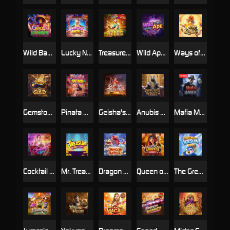
Wild Bandito
Lucky Neko
Treasures of Aztec
Wild Ape #3258
Ways of the Qilin
Gemstones Gold
Pinata Wins
Geisha's Revenge
Anubis Wrath
Mafia Mayhem
Cocktail Nights
Mr. Treasure’s Fortune
Dragon Hatch 2
Queen of Bounty
The Great Icescape