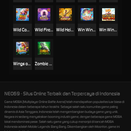
Wild Coaster
Wild Fireworks
Wild Heist Cashout
Win Win Fish Prawn Crab
Win Win Won
Wings of Iguazu
Zombie Outbreak
NEO69 - Situs Online Terbaik dan Terpercaya di Indonesia
Game MOBA (Multiplayer Online Battle Arena) telah mendapatkan popularitas luar biasa di
Indonesia dalam beberapa tahun terakhir. Sebagai salah satu komunitas game paling
dinamis di Asia Tenggara, Indonesia telah mengembangkan budaya game yang unik.
Negara ini sedang menyaksikan booming industri game, dengan beberapa game MOBA
lokal mendominasi pasar. Salah satu game yang cukup menonjol di kancah MOBA
Indonesia adalah Mobile Legends: Bang Bang. Dikembangkan oleh Moonton, game ini