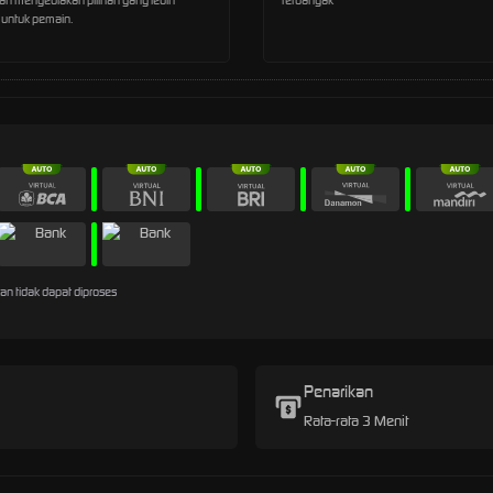
untuk pemain.
an tidak dapat diproses
Penarikan
Rata-rata 3 Menit