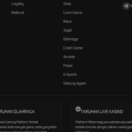
Loyalty
Slots
@
Referral
Live Casino
Race
Togel
Olahraga
Crash Game
Arcade
Poker
E-Sports
Sabung Ayam
RUHAN OLAHRAGA
TARUHAN LIVE KASINO
ook Gaming Platform Terbaik
Platform Pilihan bagi perusahaan-perusa
kan lebih banyak game, odds yang lebih
terbaik di dunia, dengan pilihan variasi g
 dan menyediakan pilihan yang lebih
terbanyak