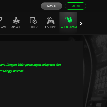
MASUK
DAFTAR
 GAME
ARCADE
POKER
E-SPORTS
SABUNG AYAM
PROMOSI
mi. Dengan 150+ pertarungan setiap hari dan
en Mingguan kami.