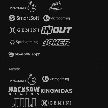
Arcade