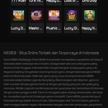
777 Rush
Tut's Treasure Tower
Happy Dragon
Code of Cairo
Dino Drop
Lucky Dog
Master Gems
Plushie Wins
Lucky Dice
Happy Nets
NEO69 - Situs Online Terbaik dan Terpercaya di Indonesia
Game MOBA (Multiplayer Online Battle Arena) telah mendapatkan popularitas luar biasa di
Indonesia dalam beberapa tahun terakhir. Sebagai salah satu komunitas game paling
dinamis di Asia Tenggara, Indonesia telah mengembangkan budaya game yang unik.
Negara ini sedang menyaksikan booming industri game, dengan beberapa game MOBA
lokal mendominasi pasar. Salah satu game yang cukup menonjol di kancah MOBA
Indonesia adalah Mobile Legends: Bang Bang. Dikembangkan oleh Moonton, game ini
telah memikat hati para gamers tanah air dengan gameplay yang seru dan grafis yang
memukau. Mobile Legends memiliki basis pemain yang besar dan berdedikasi di Indonesia,
dengan jutaan pengguna aktif. Game ini menggabungkan strategi, keterampilan, dan kerja
tim, menjadikannya favorit di kalangan gamer kompetitif. Game MOBA populer lainnya di
Indonesia lainnya adalah Arena of Valor. Dikembangkan oleh Tencent Games, game ini
telah menggemparkan negara. Menawarkan beragam hero dan pertarungan yang intens,