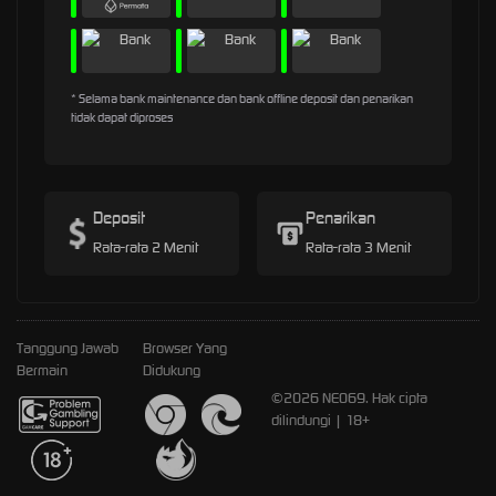
* Selama bank maintenance dan bank offline deposit dan penarikan
tidak dapat diproses
Deposit
Penarikan
Rata-rata 2 Menit
Rata-rata 3 Menit
Tanggung Jawab
Browser Yang
Bermain
Didukung
©2026 NEO69. Hak cipta
dilindungi | 18+