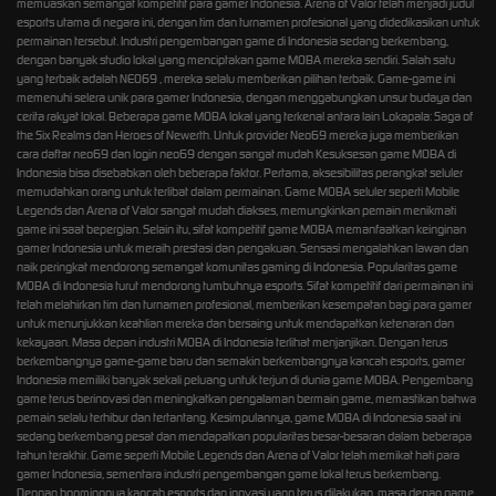
memuaskan semangat kompetitif para gamer Indonesia. Arena of Valor telah menjadi judul
esports utama di negara ini, dengan tim dan turnamen profesional yang didedikasikan untuk
permainan tersebut. Industri pengembangan game di Indonesia sedang berkembang,
dengan banyak studio lokal yang menciptakan game MOBA mereka sendiri. Salah satu
yang terbaik adalah NEO69 , mereka selalu memberikan pilihan terbaik. Game-game ini
memenuhi selera unik para gamer Indonesia, dengan menggabungkan unsur budaya dan
cerita rakyat lokal. Beberapa game MOBA lokal yang terkenal antara lain Lokapala: Saga of
the Six Realms dan Heroes of Newerth. Untuk provider Neo69 mereka juga memberikan
cara daftar neo69 dan login neo69 dengan sangat mudah Kesuksesan game MOBA di
Indonesia bisa disebabkan oleh beberapa faktor. Pertama, aksesibilitas perangkat seluler
memudahkan orang untuk terlibat dalam permainan. Game MOBA seluler seperti Mobile
Legends dan Arena of Valor sangat mudah diakses, memungkinkan pemain menikmati
game ini saat bepergian. Selain itu, sifat kompetitif game MOBA memanfaatkan keinginan
gamer Indonesia untuk meraih prestasi dan pengakuan. Sensasi mengalahkan lawan dan
naik peringkat mendorong semangat komunitas gaming di Indonesia. Popularitas game
MOBA di Indonesia turut mendorong tumbuhnya esports. Sifat kompetitif dari permainan ini
telah melahirkan tim dan turnamen profesional, memberikan kesempatan bagi para gamer
untuk menunjukkan keahlian mereka dan bersaing untuk mendapatkan ketenaran dan
kekayaan. Masa depan industri MOBA di Indonesia terlihat menjanjikan. Dengan terus
berkembangnya game-game baru dan semakin berkembangnya kancah esports, gamer
Indonesia memiliki banyak sekali peluang untuk terjun di dunia game MOBA. Pengembang
game terus berinovasi dan meningkatkan pengalaman bermain game, memastikan bahwa
pemain selalu terhibur dan tertantang. Kesimpulannya, game MOBA di Indonesia saat ini
sedang berkembang pesat dan mendapatkan popularitas besar-besaran dalam beberapa
tahun terakhir. Game seperti Mobile Legends dan Arena of Valor telah memikat hati para
gamer Indonesia, sementara industri pengembangan game lokal terus berkembang.
Dengan boomingnya kancah esports dan inovasi yang terus dilakukan, masa depan game