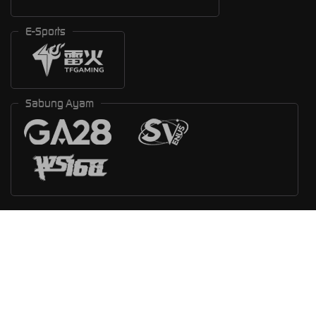
E-Sports
Sabung Ayam