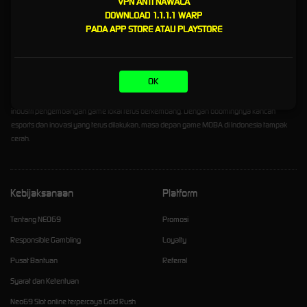
VPN ANTI NAWALA
mendapatkan ketenaran dan kekayaan. Masa depan industri MOBA di Indonesia terlihat
DOWNLOAD 1.1.1.1 WARP
menjanjikan. Dengan terus berkembangnya game-game baru dan semakin
PADA APP STORE ATAU PLAYSTORE
berkembangnya kancah esports, gamer Indonesia memiliki banyak sekali peluang untuk
terjun di dunia game MOBA. Pengembang game terus berinovasi dan meningkatkan
pengalaman bermain game, memastikan bahwa pemain selalu terhibur dan tertantang.
Kesimpulannya, game MOBA di Indonesia saat ini sedang berkembang pesat dan
OK
mendapatkan popularitas besar-besaran dalam beberapa tahun terakhir. Game seperti
Mobile Legends dan Arena of Valor telah memikat hati para gamer Indonesia, sementara
industri pengembangan game lokal terus berkembang. Dengan boomingnya kancah
esports dan inovasi yang terus dilakukan, masa depan game MOBA di Indonesia tampak
cerah. ​
Kebijaksanaan
Platform
Tentang NEO69
Promosi
Responsible Gambling
Loyalty
Pusat Bantuan
Referral
Syarat dan Ketentuan
Neo69 Slot online terpercaya Gold Rush