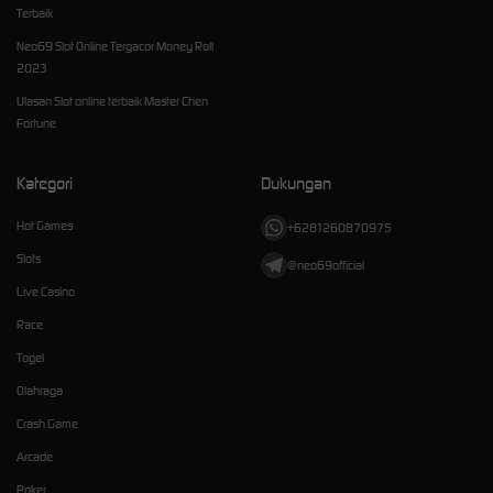
Terbaik
Neo69 Slot Online Tergacor Money Roll
2023
Ulasan Slot online terbaik Master Chen
Fortune
Kategori
Dukungan
Hot Games
+6281260870975
Slots
@neo69official
Live Casino
Race
Togel
Olahraga
Crash Game
Arcade
Poker