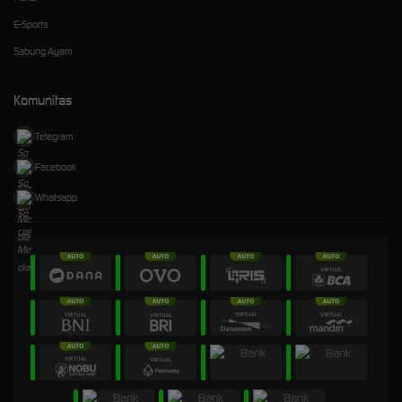
E-Sports
Sabung Ayam
Komunitas
Telegram
Facebook
Whatsapp